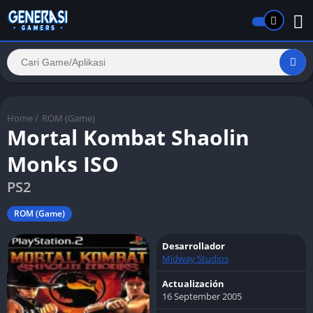
Home
/
ROM (Game)
Mortal Kombat Shaolin
Monks ISO
PS2
ROM (Game)
Desarrollador
Midway Studios
Actualización
16 September 2005