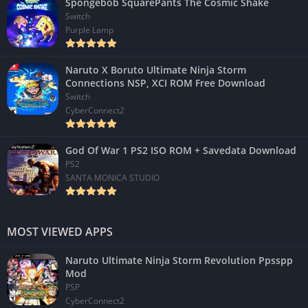
Spongebob SquarePants The Cosmic Shake
Switch
Purple Lamp
Naruto X Boruto Ultimate Ninja Storm
Connections NSP, XCI ROM Free Download
Switch
CyberConnect2
God Of War 1 PS2 ISO ROM + Savedata Download
PS2
SANTA MONICA STUDIO
MOST VIEWED APPS
Naruto Ultimate Ninja Storm Revolution Ppsspp
Mod
PSP
CyberConnect2