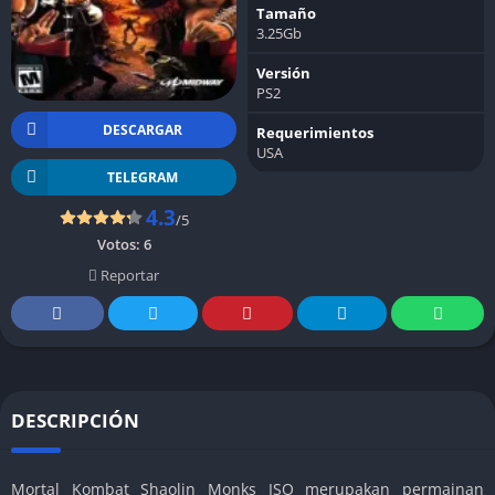
Tamaño
3.25Gb
Versión
PS2
DESCARGAR
Requerimientos
USA
TELEGRAM
4.3
/5
Votos:
6
Reportar
DESCRIPCIÓN
Mortal Kombat Shaolin Monks ISO merupakan permainan