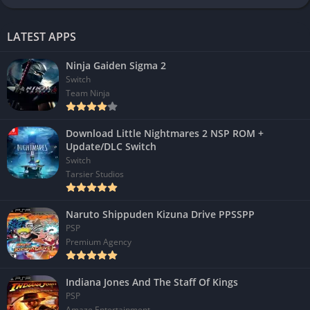
LATEST APPS
Ninja Gaiden Sigma 2
Switch
Team Ninja
Download Little Nightmares 2 NSP ROM +
Update/DLC Switch
Switch
Tarsier Studios
Naruto Shippuden Kizuna Drive PPSSPP
PSP
Premium Agency
Indiana Jones And The Staff Of Kings
PSP
Amaze Entertainment